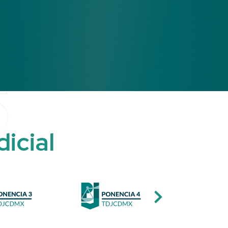
S
d
i
c
i
a
l