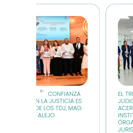
ANZA
EL TRIBUNAL DE DISCIPLINA
IA ES
JUDICIAL CONTINÚA
 MAG.
ACERCAMIENTO
INSTITUCIONAL CON
ÓRGANOS
JURISDICCIONALES DEL