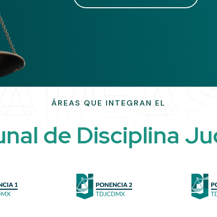
ÁREA
ÁREAS QUE INTEGRAN EL
u
n
a
l
d
e
D
i
s
c
i
p
l
i
n
a
J
u