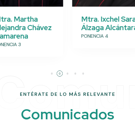
tra. Martha
Mtra. Ixchel Sara
lejandra Chávez
Álzaga Alcántar
amarena
PONENCIA 4
NENCIA 3
Comun
ENTÉRATE DE LO MÁS RELEVANTE
C
o
m
u
n
i
c
a
d
o
s