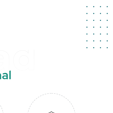
ad
n
a
l