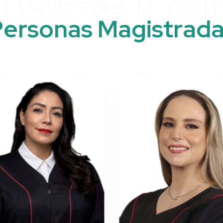
P
e
r
s
o
n
a
s
M
a
g
i
s
t
r
a
d