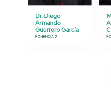
Dr. Diego
M
jo
Armando
A
Guerrero García
C
PONENCIA 2
PO