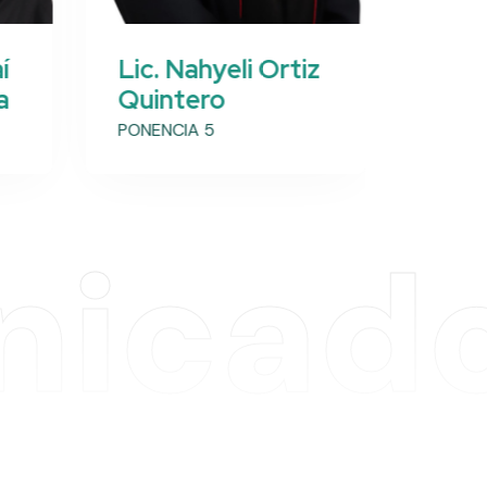
í
Lic. Nahyeli Ortiz
Dr. 
a
Quintero
Jeró
PONENCIA 5
PONENC
icad