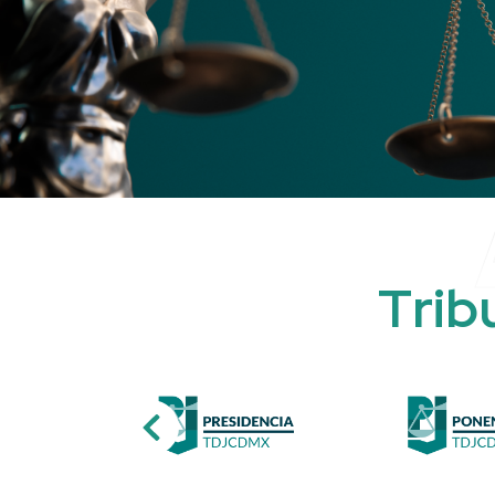
T
r
i
b