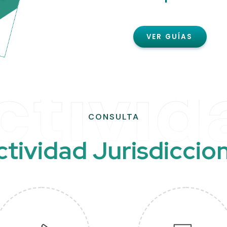
VER GUÍAS
ctivid
CONSULTA
c
t
i
v
i
d
a
d
J
u
r
i
s
d
i
c
c
i
o